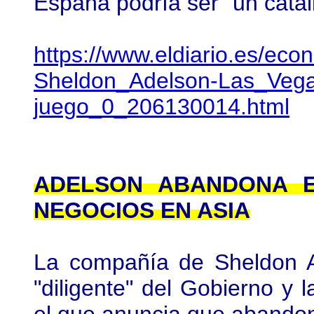
España podría ser "un catal
https://www.eldiario.es/ec
Sheldon_Adelson-Las_Vega
juego_0_206130014.html
ADELSON ABANDONA E
NEGOCIOS EN ASIA
La compañía de Sheldon Ad
"diligente" del Gobierno y