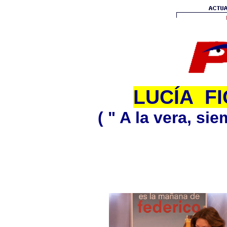
LUCÍA F
( " A la vera, sie