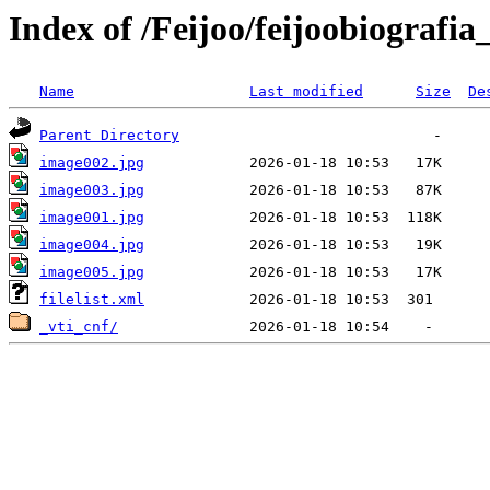
Index of /Feijoo/feijoobiografia
Name
Last modified
Size
De
Parent Directory
image002.jpg
image003.jpg
image001.jpg
image004.jpg
image005.jpg
filelist.xml
_vti_cnf/