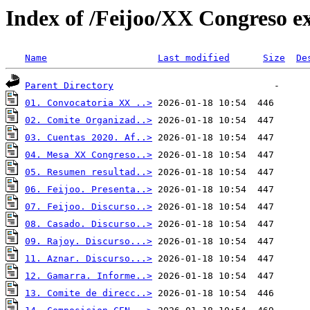
Index of /Feijoo/XX Congreso ex
Name
Last modified
Size
De
Parent Directory
01. Convocatoria XX ..>
02. Comite Organizad..>
03. Cuentas 2020. Af..>
04. Mesa XX Congreso..>
05. Resumen resultad..>
06. Feijoo. Presenta..>
07. Feijoo. Discurso..>
08. Casado. Discurso..>
09. Rajoy. Discurso...>
11. Aznar. Discurso...>
12. Gamarra. Informe..>
13. Comite de direcc..>