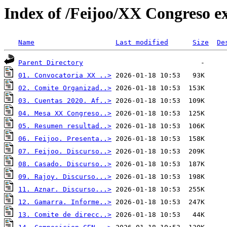
Index of /Feijoo/XX Congreso e
Name
Last modified
Size
De
Parent Directory
01. Convocatoria XX ..>
02. Comite Organizad..>
03. Cuentas 2020. Af..>
04. Mesa XX Congreso..>
05. Resumen resultad..>
06. Feijoo. Presenta..>
07. Feijoo. Discurso..>
08. Casado. Discurso..>
09. Rajoy. Discurso...>
11. Aznar. Discurso...>
12. Gamarra. Informe..>
13. Comite de direcc..>