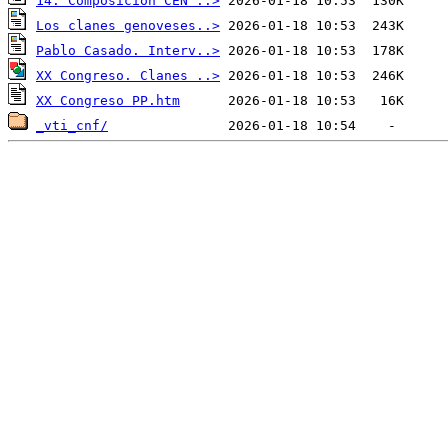
14. Composicion CEN ..>
Los clanes genoveses..>
Pablo Casado. Interv..>
XX Congreso. Clanes ..>
XX Congreso PP.htm
_vti_cnf/