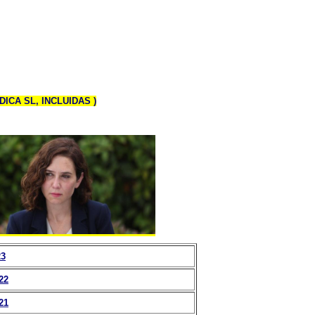
CA SL, INCLUIDAS )
23
22
21